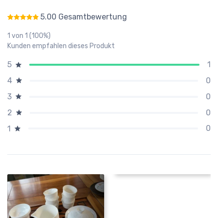
5.00 Gesamtbewertung
Bewertet mit
5.00
von 5
1 von 1 (100%)
Kunden empfahlen dieses Produkt
1
5
0
4
0
3
0
2
0
1