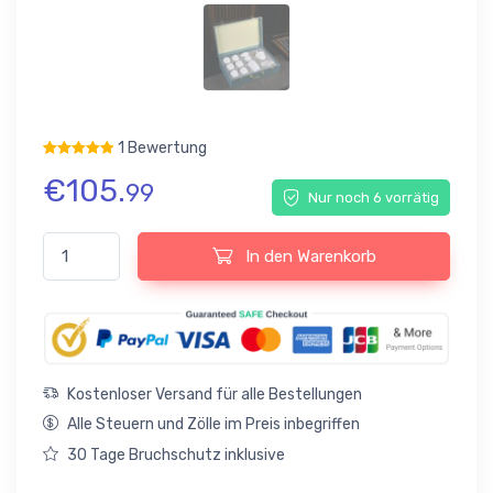
1 Bewertung
€
105.
Bewertet mit
1
5.00
von 5, basierend auf
Kundenbewertung
99
Nur noch 6 vorrätig
Drachenrelief Chinesisches Teeservice Gongfu Teeset Porzell
In den Warenkorb
Kostenloser Versand für alle Bestellungen
Alle Steuern und Zölle im Preis inbegriffen
30 Tage Bruchschutz inklusive