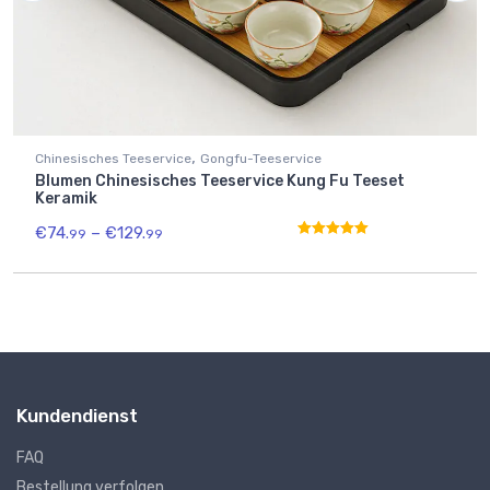
,
Chinesisches Teeservice
Gongfu-Teeservice
Blumen Chinesisches Teeservice Kung Fu Teeset
Keramik
€
74.
–
€
129.
99
99
Bewertet mit
4.50
von 5
Kundendienst
FAQ
Bestellung verfolgen