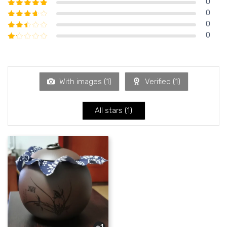
0
Bewertet mit
5
von 5
0
Bewertet mit
4
von 5
0
Bewertet mit
3
von 5
0
Bewertet mit
2
von 5
Bewertet mit
1
von 5
With images (
1
)
Verified (
1
)
All stars (
1
)