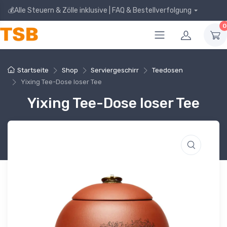
💰Alle Steuern & Zölle inklusive | FAQ & Bestellverfolgung
0
Startseite
Shop
Serviergeschirr
Teedosen
Yixing Tee-Dose loser Tee
Yixing Tee-Dose loser Tee