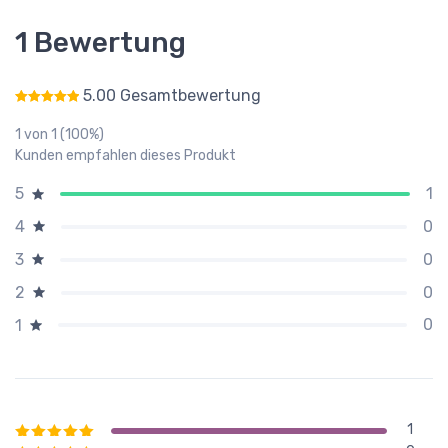
1 Bewertung
5.00 Gesamtbewertung
Bewertet mit
5.00
von 5
1 von 1 (100%)
Kunden empfahlen dieses Produkt
1
5
0
4
0
3
0
2
0
1
1