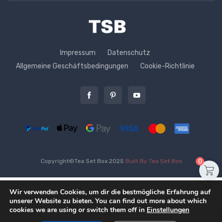
Impressum
Datenschutz
Allgemeine Geschäftsbedingungen
Cookie-Richtlinie
0
Copyright©Tea Set Box 2025
Built By Tea Set Box
Wir verwenden Cookies, um dir die bestmögliche Erfahrung auf
unserer Website zu bieten. You can find out more about which
Bitte wähle unter
Yixing Tee-Dose loser Tee
cookies we are using or switch them off in
Einstellungen
Produktoptionen aus.